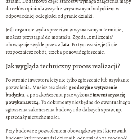
działki. Dodatkowo część starostw wymaga załączenia mapy
do celów opiniodawczych z wrysowanym budynkiem w
odpowiedniej odległości od granic działki.
Jeśli organ nie wyda sprzeciwu w wyznaczonym terminie,
możesz przystąpić do montażu. Zgoda „z milczenia”
obowiązuje zwykle przez
2 lata
. Po tym czasie, jeśli nie
rozpoczniesz robót, trzeba ponowić zgłoszenie.
Jak wygląda techniczny proces realizacji?
Po stronie inwestora leży nie tylko zgłoszenie lub uzyskanie
pozwolenia. Musisz też zlecić
geodezyjne wytyczenie
budynku
, a po zakończeniu prac wykonać
inwentaryzację
powykonawczą
. To dokumenty niezbędne do ewentualnego
zgłoszenia zakończenia budowy i do dalszych spraw, np.
sprzedaży nieruchomości.
Przy budowie z pozwoleniem obowiązkowy jest kierownik
budowy, który prowadzi dziennik, odpowiada za zgodność