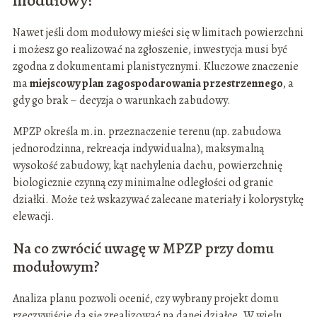
modułowy?
Nawet jeśli dom modułowy mieści się w limitach powierzchni
i możesz go realizować na zgłoszenie, inwestycja musi być
zgodna z dokumentami planistycznymi. Kluczowe znaczenie
ma
miejscowy plan zagospodarowania przestrzennego
, a
gdy go brak – decyzja o warunkach zabudowy.
MPZP określa m.in. przeznaczenie terenu (np. zabudowa
jednorodzinna, rekreacja indywidualna), maksymalną
wysokość zabudowy, kąt nachylenia dachu, powierzchnię
biologicznie czynną czy minimalne odległości od granic
działki. Może też wskazywać zalecane materiały i kolorystykę
elewacji.
Na co zwrócić uwagę w MPZP przy domu
modułowym?
Analiza planu pozwoli ocenić, czy wybrany projekt domu
rzeczywiście da się zrealizować na danej działce. W wielu