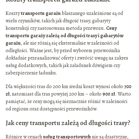
Koszty
transportu garażu
blaszanego uzależnione są od
wielu czynników, takich jak długość trasy, gabaryty
konstrukcji czy zastosowana metoda przewozu.
Ceny
transportu garaży zależą od długości trasy i gabarytów
garażu
, ale nie różnią się ekstremalnie w zależności od
odległości. Ważne jest, by przed wyborem przewoźnika
dokładnie przeanalizować oferty i zwrócić uwagę na zakres
usług dodatkowych, takich jak załadunek dźwigiem czy
zabezpieczenie ładunku.
Dla większości tras do 200 km średni koszt wynosi około
700
zł
, natomiast dla tras powyżej 200 km – około
900 zł
. Warto
pamiętać, że ceny mogą się nieznacznie różnić w zależności
od regionu oraz dostępności przewoźników.
Jak ceny transportu zależą od długości trasy?
Różnice w cenach
usług transportowych
nie są drastyczne,