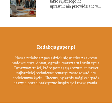
Jakie są szczególne
uprawnienia przewidziane w
prawie pracy?
Redakcja gaper.pl
Nasza redakcja z pasją dzieli się wiedzą z zakresu
budownictwa, domu, ogrodu, warsztatu i stylu życia.
Tworzymy treści, które pomagają zrozumieć nawet
najbardziej techniczne tematy i zastosować je w
codziennym życiu. Chcemy, by każdy mógł czerpać z
naszych porad praktyczne inspiracje i rozwiązania.