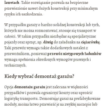
lawetach
. Takie rozwiązanie pozwala na bezpieczne
przewiezienie nawet dużych konstrukcji przy minimalnym
ryzyku ich uszkodzenia.
W przypadku garaży o bardzo solidnej konstrukcji lub tych,
których nie można rozmontować, stosuje się transport w
całości. W takim przypadku niezbędne są specjalistyczne
pojazdy oraz sprzęt, np.
dźwig
do załadunku na
ciężarówkę
.
Taki przewóz wymaga także dodatkowych ustaleń z
przewoźnikiem, ponieważ
przewóz nietypowych ładunków
wymaga spełnienia określonych wymogów prawnych i
technicznych.
Kiedy wybrać demontaż garażu?
Opcja
demontażu garażu
jest zalecana w większości
przypadków i pozwala ograniczyć koszty oraz uprościć
logistykę transportu. Demontując garaż na prefabrykowane
moduły, można łatwo przewieźć je na zwykłej naczepie lub