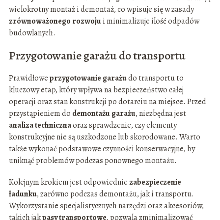
wielokrotny montaż i demontaż, co wpisuje się w zasady
zrównoważonego rozwoju
i minimalizuje ilość odpadów
budowlanych.
Przygotowanie garażu do transportu
Prawidłowe
przygotowanie garażu
do transportu to
kluczowy etap, który wpływa na bezpieczeństwo całej
operacji oraz stan konstrukcji po dotarciu na miejsce. Przed
przystąpieniem do
demontażu garażu
, niezbędna jest
analiza techniczna
oraz sprawdzenie, czy elementy
konstrukcyjne nie są uszkodzone lub skorodowane. Warto
także wykonać podstawowe czynności konserwacyjne, by
uniknąć problemów podczas ponownego montażu.
Kolejnym krokiem jest odpowiednie
zabezpieczenie
ładunku
, zarówno podczas demontażu, jak i transportu.
Wykorzystanie specjalistycznych narzędzi oraz akcesoriów,
takich jak
pasy transportowe
, pozwala zminimalizować