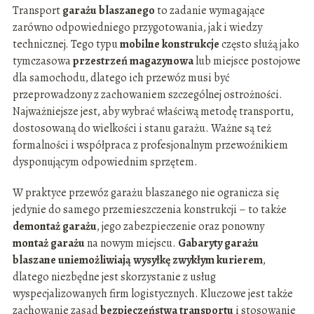
Transport
garażu blaszanego
to zadanie wymagające
zarówno odpowiedniego przygotowania, jak i wiedzy
technicznej. Tego typu
mobilne konstrukcje
często służą jako
tymczasowa
przestrzeń magazynowa
lub miejsce postojowe
dla samochodu, dlatego ich przewóz musi być
przeprowadzony z zachowaniem szczególnej ostrożności.
Najważniejsze jest, aby wybrać właściwą metodę transportu,
dostosowaną do wielkości i stanu garażu. Ważne są też
formalności i współpraca z profesjonalnym przewoźnikiem
dysponującym odpowiednim sprzętem.
W praktyce przewóz garażu blaszanego nie ogranicza się
jedynie do samego przemieszczenia konstrukcji – to także
demontaż garażu
, jego zabezpieczenie oraz ponowny
montaż garażu
na nowym miejscu.
Gabaryty garażu
blaszane uniemożliwiają wysyłkę zwykłym kurierem
,
dlatego niezbędne jest skorzystanie z usług
wyspecjalizowanych firm logistycznych. Kluczowe jest także
zachowanie zasad
bezpieczeństwa transportu
i stosowanie