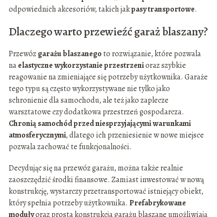
odpowiednich akcesoriów, takich jak
pasy transportowe
.
Dlaczego warto przewieźć garaż blaszany?
Przewóz
garażu blaszanego
to rozwiązanie, które pozwala
na
elastyczne wykorzystanie przestrzeni
oraz szybkie
reagowanie na zmieniające się potrzeby użytkownika. Garaże
tego typu są często wykorzystywane nie tylko jako
schronienie dla samochodu, ale też jako zaplecze
warsztatowe czy dodatkowa przestrzeń gospodarcza.
Chronią samochód przed niesprzyjającymi warunkami
atmosferycznymi
, dlatego ich przeniesienie w nowe miejsce
pozwala zachować te funkcjonalności.
Decydując się na przewóz garażu, można także realnie
zaoszczędzić środki finansowe. Zamiast inwestować w nową
konstrukcję, wystarczy przetransportować istniejący obiekt,
który spełnia potrzeby użytkownika.
Prefabrykowane
moduły
oraz prosta konstrukcja garażu blaszane umożliwiają