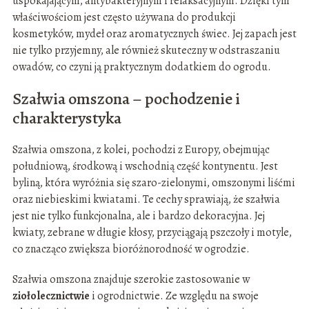
uspokajającym, antybakteryjnym i relaksacyjnym. Dzięki tym
właściwościom jest często używana do produkcji
kosmetyków, mydeł oraz aromatycznych świec. Jej zapach jest
nie tylko przyjemny, ale również skuteczny w odstraszaniu
owadów, co czyni ją praktycznym dodatkiem do ogrodu.
Szałwia omszona – pochodzenie i
charakterystyka
Szałwia omszona, z kolei, pochodzi z Europy, obejmując
południową, środkową i wschodnią część kontynentu. Jest
byliną, która wyróżnia się szaro-zielonymi, omszonymi liśćmi
oraz niebieskimi kwiatami. Te cechy sprawiają, że szałwia
jest nie tylko funkcjonalna, ale i bardzo dekoracyjna. Jej
kwiaty, zebrane w długie kłosy, przyciągają pszczoły i motyle,
co znacząco zwiększa bioróżnorodność w ogrodzie.
Szałwia omszona znajduje szerokie zastosowanie w
ziołolecznictwie
i ogrodnictwie. Ze względu na swoje