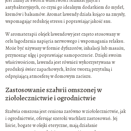
jest znany ze swoich właściwości relaksacyjnych i
antybakteryjnych, co czyni go idealnym dodatkiem do mydeł,
kremów i balsamów. Aromat lawendy działa kojąco na zmysły,
wspomagając redukcję stresu i poprawiając jakość snu.
W aromaterapii olejek lawendowy jest często stosowany w
celu łagodzenia napięcia nerwowego i wspomagania relaksu.
Może być używany w formie dyfuzorów, inhalacji lub masażu,
przynosząc ulgę i poprawiając samopoczucie. Dzięki swoim
właściwościom, lawenda jest również wykorzystywana w
produkcji świec zapachowych, które tworzą przytulną i
odprężającą atmosferę w domowym zaciszu.
Zastosowanie szałwii omszonej w
ziołolecznictwie i ogrodnictwie
Szałwia omszona jest ceniona zarówno w ziołolecznictwie, jak
i ogrodnictwie, oferując szeroki wachlarz zastosowań. Jej
liście, bogate w olejki eteryczne, mają działanie