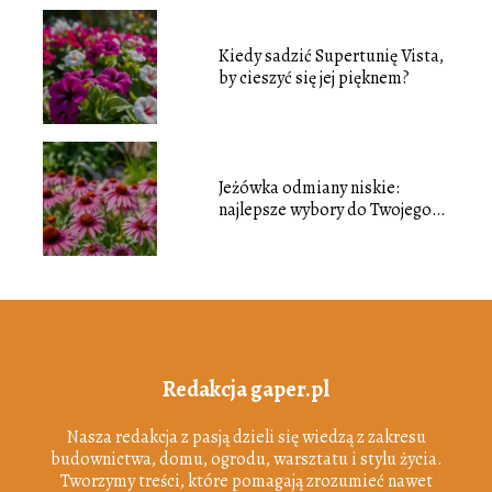
Kiedy sadzić Supertunię Vista,
by cieszyć się jej pięknem?
Jeżówka odmiany niskie:
najlepsze wybory do Twojego
ogrodu
Redakcja gaper.pl
Nasza redakcja z pasją dzieli się wiedzą z zakresu
budownictwa, domu, ogrodu, warsztatu i stylu życia.
Tworzymy treści, które pomagają zrozumieć nawet