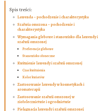
Spis treści:
Lawenda – pochodzenie i charakterystyka
Szałwia omszona – pochodzenie i
charakterystyka
Wymagania glebowe i stanowisko dla lawendy i
szałwii omszonej
Preferencje glebowe
Stanowisko słoneczne
Kwitnienie lawendy i szałwii omszonej
Czas kwitnienia
Kolor kwiatów
Zastosowanie lawendy w kosmetykach i
aromaterapii
Zastosowanie szałwii omszonej w
ziołolecznictwie i ogrodnictwie
Pielęgnacja lawendy i szałwii omszonej