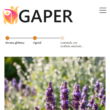
Strona główna
Ogród
Lawenda czy
szałwia omszona:
która roślina
lepiej sprawdzi
się w ogrodzie?