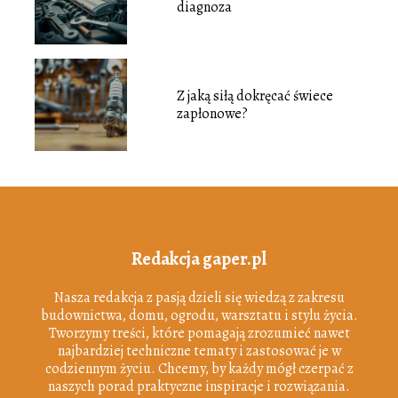
diagnoza
Z jaką siłą dokręcać świece
zapłonowe?
Redakcja gaper.pl
Nasza redakcja z pasją dzieli się wiedzą z zakresu
budownictwa, domu, ogrodu, warsztatu i stylu życia.
Tworzymy treści, które pomagają zrozumieć nawet
najbardziej techniczne tematy i zastosować je w
codziennym życiu. Chcemy, by każdy mógł czerpać z
naszych porad praktyczne inspiracje i rozwiązania.