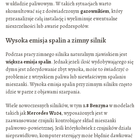
w układzie paliwowym. W takich sytuacjach warto
skonsultować się z doświadczonym
gazownikiem
, który
przeanalizuje całą instalację i wyeliminuje ewentualne
nieszczelności lub awarie podzespołów.
Wysoka emisja spalin a zimny silnik
Podczas pracy zimnego silnika naturalnym zjawiskiem jest
większa emisja spalin
. Jednak jeżeli ilość wydobywającego się
dymu jest zdecydowanie zbyt wysoka, może to świadczyć o
problemie z wtryskiem paliwa lub niewłaściwym spalaniu
mieszanki. Wysoka emisja spalin przy zimnym silniku często
idzie w parze z objawami szarpania.
Wiele nowoczesnych silników, w tym
1.8 Benzyna
w modelach
takich jak
Mercedes W204
, wyposażonych jest w
zaawansowane czujniki kontrolujące skład mieszanki
paliwowo-powietrznej. Jeśli którykolwiek z czujników działa
nieprawidłowo, komputer sterujący może błędnie dawkować