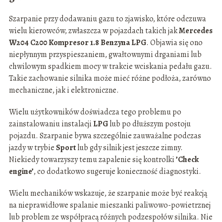
Szarpanie przy dodawaniu gazu to zjawisko, które odczuwa
wielu kierowców, zwłaszcza w pojazdach takich jak
Mercedes
W204 C200 Kompresor 1.8 Benzyna LPG
. Objawia się ono
niepłynnym przyspieszaniem, gwałtownymi drganiami lub
chwilowym spadkiem mocy w trakcie wciskania pedału gazu.
Takie zachowanie silnika może mieć różne podłoża, zarówno
mechaniczne, jak i elektroniczne.
Wielu użytkowników doświadcza tego problemu po
zainstalowaniu instalacji
LPG
lub po dłuższym postoju
pojazdu. Szarpanie bywa szczególnie zauważalne podczas
jazdy w trybie
Sport
lub gdy silnik jest jeszcze zimny.
Niekiedy towarzyszy temu zapalenie się kontrolki
’Check
engine’
, co dodatkowo sugeruje konieczność diagnostyki.
Wielu mechaników wskazuje, że szarpanie może być reakcją
na nieprawidłowe spalanie mieszanki paliwowo-powietrznej
lub problem ze współpracą różnych podzespołów silnika. Nie