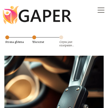
Strona główna
Warsztat
Czym jest
szarpanie
podczas
przyspieszania?