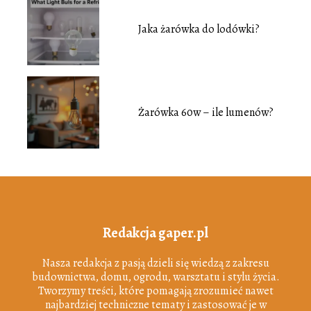
Jaka żarówka do lodówki?
Żarówka 60w – ile lumenów?
Redakcja gaper.pl
Nasza redakcja z pasją dzieli się wiedzą z zakresu
budownictwa, domu, ogrodu, warsztatu i stylu życia.
Tworzymy treści, które pomagają zrozumieć nawet
najbardziej techniczne tematy i zastosować je w