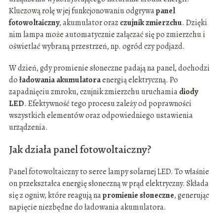
Kluczową rolę w jej funkcjonowaniu odgrywa
panel
fotowoltaiczny
, akumulator oraz
czujnik zmierzchu
. Dzięki
nim lampa może automatycznie załączać się po zmierzchu i
oświetlać wybraną przestrzeń, np. ogród czy podjazd.
W dzień, gdy promienie słoneczne padają na panel, dochodzi
do
ładowania akumulatora
energią elektryczną. Po
zapadnięciu zmroku, czujnik zmierzchu uruchamia
diody
LED
. Efektywność tego procesu zależy od poprawności
wszystkich elementów oraz odpowiedniego ustawienia
urządzenia.
Jak działa panel fotowoltaiczny?
Panel fotowoltaiczny to serce lampy solarnej LED. To właśnie
on przekształca energię słoneczną w prąd elektryczny. Składa
się z ogniw, które reagują na
promienie słoneczne
, generując
napięcie niezbędne do ładowania akumulatora.