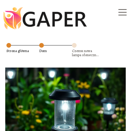
Strona główna
Dom
Czemu nowa
lampa słoneczna
nie działa?