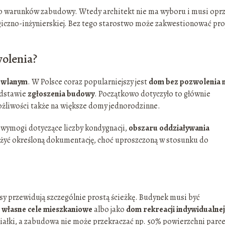
b warunków zabudowy. Wtedy architekt nie ma wyboru i musi opr
czno-inżynierskiej. Bez tego starostwo może zakwestionować pro
olenia?
owlanym
. W Polsce coraz popularniejszy jest
dom bez pozwolenia 
odstawie
zgłoszenia budowy
. Początkowo dotyczyło to głównie
możliwości także na większe domy jednorodzinne.
 wymogi dotyczące liczby kondygnacji,
obszaru oddziaływania
ożyć określoną dokumentację, choć uproszczoną w stosunku do
sy przewidują szczególnie prostą ścieżkę. Budynek musi być
a
własne cele mieszkaniowe
albo jako
dom rekreacji indywidualnej
iałki, a zabudowa nie może przekraczać np. 50% powierzchni parce