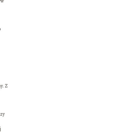
rw
o
y. Z
dzy
j