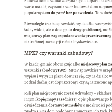
Budowa domu rzadko zaczyna się od koparki na działc
warto ustalić, czy zamierzasz budować dom na
pozw
popularny
dom do 70 m² bez pozwolenia
. To w duże
Równolegle trzeba sprawdzić, czy działka rzeczywiś
ładny widok, ale o dostęp do
drogi publicznej
, możl
miejscowy plan zagospodarowania przestrzenneg
nietrafionej inwestycji rośnie błyskawicznie.
MPZP czy warunki zabudowy?
W każdej gminie obowiązuje albo
miejscowy plan 
warunki zabudowy (WZ)
. MPZP sprawdzisz w urzędz
wypisu i wyrysu z planu dowiesz się, czy na działce
rodzaj dachu
jest dopuszczony i czy są narzucone n
Jeśli plan miejscowy nie został uchwalony – składa
innymi
kopię mapy zasadniczej
, opis planowanego b
oświadczenia dostawców mediów
o możliwości podł
zgadza się na dom podobny parametrami do tych, któ