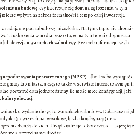
e. Pierwszy etap to decyzje na papierze i chłodna analiza. Najpie
olenie na budowę
, czy interesuje cię
dom na zgłoszenie
, w tym
j mierze wpływa na zakres formalności i tempo całej inwestycji.
cie nadaje się pod zabudowę mieszkalną. Na tym etapie nie chodzi 
iwości uzbrojenia w media oraz o to, co na tym terenie dopuszcza
o
lub
decyzja o warunkach zabudowy
. Bez tych informacji ryzyko
zagospodarowania przestrzennego (MPZP)
, albo trzeba wystąpić o
ie gminy lub miasta, a często także w serwisie internetowym gmin
 wolno postawić dom jednorodzinny, ile może mieć kondygnacji, jaki
p.
kolory elewacji
.
sz wniosek o wydanie decyzji o warunkach zabudowy. Dołączasz mię
udynku (powierzchnia, wysokość, liczba kondygnacji) oraz
ączenia działki do sieci. Urząd analizuje też otoczenie – najczęście
re stoją przy tej samej drodze.