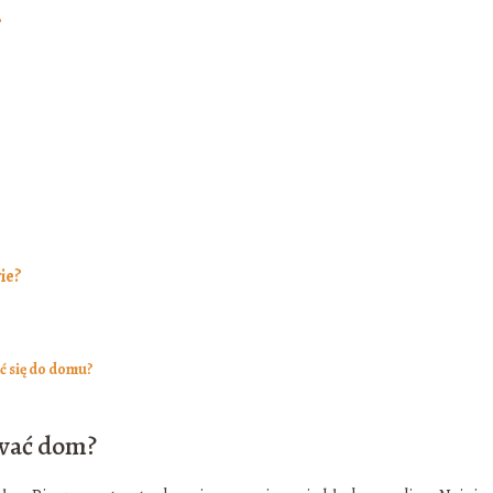
?
ie?
ć się do domu?
ować dom?