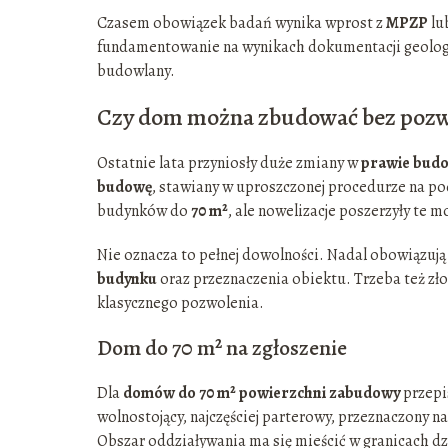
Czasem obowiązek badań wynika wprost z
MPZP
lu
fundamentowanie na wynikach dokumentacji geologi
budowlany.
Czy dom można zbudować bez pozw
Ostatnie lata przyniosły duże zmiany w
prawie bud
budowę
, stawiany w uproszczonej procedurze na p
budynków do
70 m²
, ale nowelizacje poszerzyły te 
Nie oznacza to pełnej dowolności. Nadal obowiązują
budynku
oraz przeznaczenia obiektu. Trzeba też zł
klasycznego pozwolenia.
Dom do 70 m² na zgłoszenie
Dla
domów do 70 m² powierzchni zabudowy
przepi
wolnostojący, najczęściej parterowy, przeznaczony n
Obszar oddziaływania ma się mieścić w granicach dz