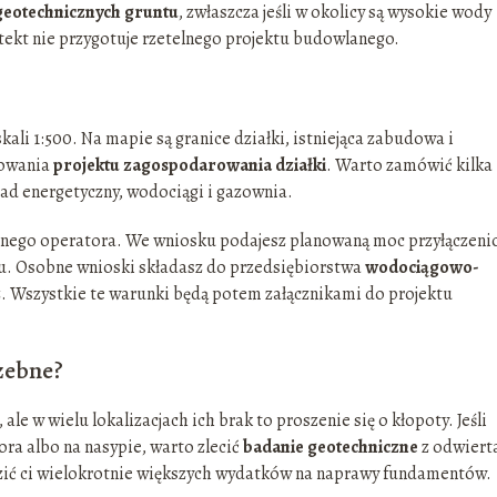
geotechnicznych gruntu
, zwłaszcza jeśli w okolicy są wysokie wody
tekt nie przygotuje rzetelnego projektu budowlanego.
li 1:500. Na mapie są granice działki, istniejąca zabudowa i
cowania
projektu zagospodarowania działki
. Warto zamówić kilka
d energetyczny, wodociągi i gazownia.
lnego operatora. We wniosku podajesz planowaną moc przyłączeni
. Osobne wnioski składasz do przedsiębiorstwa
wodociągowo-
gaz. Wszystkie te warunki będą potem załącznikami do projektu
rzebne?
le w wielu lokalizacjach ich brak to proszenie się o kłopoty. Jeśli
iora albo na nasypie, warto zlecić
badanie geotechniczne
z odwiert
dzić ci wielokrotnie większych wydatków na naprawy fundamentów.