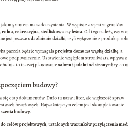
z jakim gruntem masz do czynienia. W wypisie z rejestru gruntów
,
rolna
,
rekreacyjna
,
siedliskowa
czy
leśna
. Od tego zależy, czy w 
e jest jeszcze
odrolnienie działki
, czyli wyłączenie z produkcji roln
Wąska parcela będzie wymagała
projektu domu na wąską działkę
, a
ciowe podpiwniczenie. Ustawienie względem stron świata wpływa z
południa to inaczej planowanie
salonu i jadalni od strony ulicy
, co n
rozpoczęciem budowy?
a się etap dokumentów. Dużo tu nazw i liter, ale większość spraw
iorstwach branżowych. Najważniejszym celem jest skompletowanie
oszenia budowy
.
 do celów projektowych
, ustalonych
warunków przyłączenia med