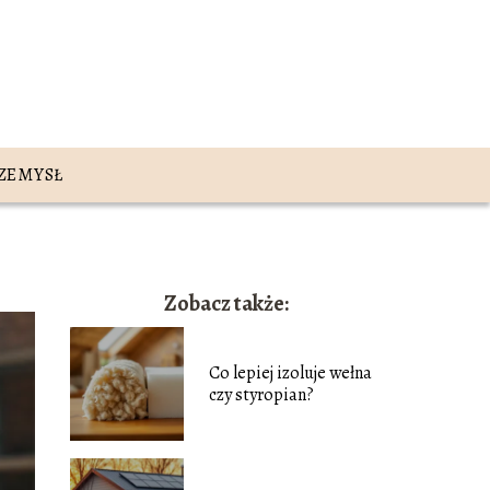
ZEMYSŁ
Zobacz także:
Co lepiej izoluje wełna
czy styropian?