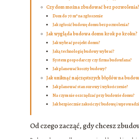
Czy dom można zbudować bez pozwolenia
Dom do 70 m² na zgłoszenie
Jak zgłosić budowę domu bez pozwolenia?
Jak wygląda budowa domu krok po kroku?
Jak wybrać projekt domu?
Jaką technologię budowy wybrać?
System gospodarczy czy firma budowlana?
Jak planować koszty budowy?
Jak uniknąć najczęstszych błędów na budow
Jak planować stan surowy i wykończenie?
Na czym nie oszczędzać przy budowie domu?
Jak bezpiecznie zakończyć budowę i wprowadzi
Od czego zacząć, gdy chcesz zbud