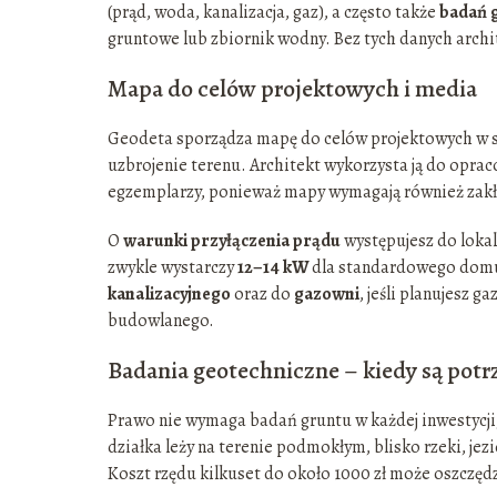
(prąd, woda, kanalizacja, gaz), a często także
badań 
gruntowe lub zbiornik wodny. Bez tych danych archi
Mapa do celów projektowych i media
Geodeta sporządza mapę do celów projektowych w ska
uzbrojenie terenu. Architekt wykorzysta ją do opra
egzemplarzy, ponieważ mapy wymagają również zakła
O
warunki przyłączenia prądu
występujesz do loka
zwykle wystarczy
12–14 kW
dla standardowego domu
kanalizacyjnego
oraz do
gazowni
, jeśli planujesz 
budowlanego.
Badania geotechniczne – kiedy są pot
Prawo nie wymaga badań gruntu w każdej inwestycji, a
działka leży na terenie podmokłym, blisko rzeki, jez
Koszt rzędu kilkuset do około 1000 zł może oszczę