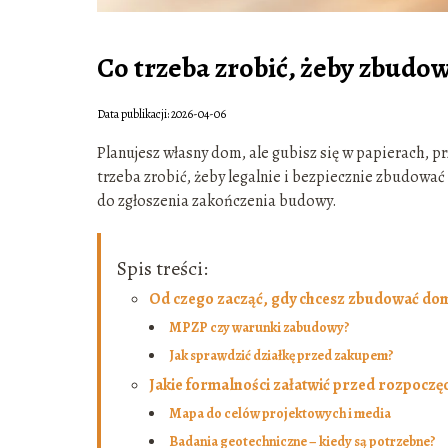
Co trzeba zrobić, żeby zbudo
Data publikacji: 2026-04-06
Planujesz własny dom, ale gubisz się w papierach, pr
trzeba zrobić, żeby legalnie i bezpiecznie zbudowa
do zgłoszenia zakończenia budowy.
Spis treści:
Od czego zacząć, gdy chcesz zbudować do
MPZP czy warunki zabudowy?
Jak sprawdzić działkę przed zakupem?
Jakie formalności załatwić przed rozpocz
Mapa do celów projektowych i media
Badania geotechniczne – kiedy są potrzebne?