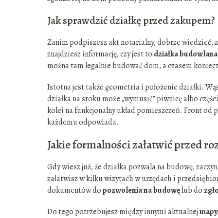
Jak sprawdzić działkę przed zakupem?
Zanim podpiszesz akt notarialny, dobrze wiedzieć, 
znajdziesz informację, czy jest to
działka budowlana
można tam legalnie budować dom, a czasem konieczn
Istotna jest także geometria i położenie działki. 
działka na stoku może „wymusić” piwnicę albo częś
kolei na funkcjonalny układ pomieszczeń. Front od 
każdemu odpowiada.
Jakie formalności załatwić przed 
Gdy wiesz już, że działka pozwala na budowę, zaczyn
załatwisz w kilku wizytach w urzędach i przedsięb
dokumentów do
pozwolenia na budowę
lub do
zgł
Do tego potrzebujesz między innymi aktualnej
mapy